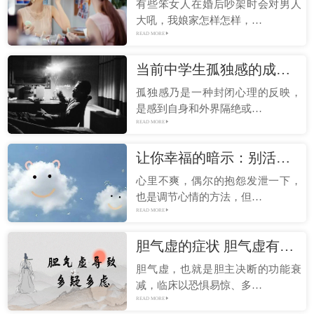
有些笨女人在婚后吵架时会对男人
大吼，我娘家怎样怎样，…
READ MORE
当前中学生孤独感的成因及解决对策
孤独感乃是一种封闭心理的反映，
是感到自身和外界隔绝或…
READ MORE
让你幸福的暗示：别活得太累
心里不爽，偶尔的抱怨发泄一下，
也是调节心情的方法，但…
READ MORE
胆气虚的症状 胆气虚有什么表现？
胆气虚，也就是胆主决断的功能衰
减，临床以恐惧易惊、多…
READ MORE