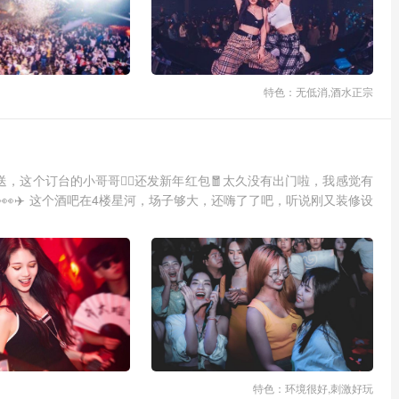
特色：无低消,酒水正宗
送，这个订台的小哥哥🧍‍♂️还发新年红包🧧太久没有出门啦，我感觉有
👀✈️ 这个酒吧在4楼星河，场子够大，还嗨了了吧，听说刚又装修设
特色：环境很好,刺激好玩