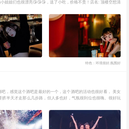
姐姐们也很漂亮😘😘😘，送了小吃，价格不贵！店名: 顶楼空想清
特色：环境很好,氛围好
酒吧，感觉这个酒吧是最好的一个，这个酒吧的活动也很好看， 美女
要挤半天才走那么几步路，但人多也好，气氛很到位也很嗨。很好玩