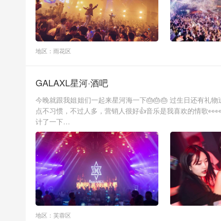
地区：雨花区
GALAXL星河·酒吧
今晚就跟我姐姐们一起来星河海一下🎂🎂🎂 过生日还有礼物
点不习惯，不过人多，营销人很好👍音乐是我喜欢的情歌👀
计了一下…
地区：芙蓉区