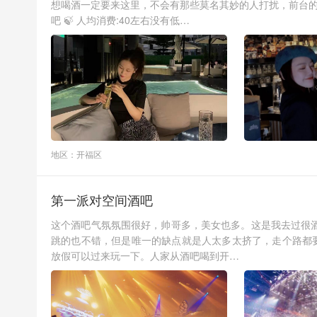
想喝酒一定要来这里，不会有那些莫名其妙的人打扰，前台的小
吧 🍃 人均消费:40左右没有低…
地区：开福区
第一派对空间酒吧
这个酒吧气氛氛围很好，帅哥多，美女也多。这是我去过很
跳的也不错，但是唯一的缺点就是人太多太挤了，走个路都
放假可以过来玩一下。人家从酒吧喝到开…