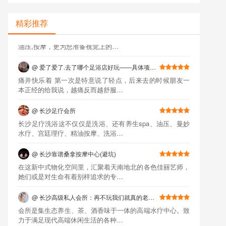
@
长沙桑拿会所 好玩的 好耍的 都有
精彩推荐
这里不仅仅是桑拿,私人茶道,高端水疗,洗浴,特色spa,催眠,
油压,按摩，更为您准备视觉上的…
@
爱了爱了.去了哪个足浴店好玩——具体项…
痛并快乐着 第一次是特意说了轻点，后来去的时候朋友一
本正经的给我说，越痛反而越舒服…
@
长沙足疗会所
长沙足疗洗浴这不仅仅是洗浴、还有养生spa、油压、曼妙
水疗、宫廷理疗、精油按摩、洗浴…
@
长沙靠谱桑拿按摩中心(避坑)
在这新中式物化空间里，汇聚着天南地北的各色佳丽艺师，
她们或是对生命有着别样追求的专…
@
长沙高级私人会所：再不玩我们就真的老…
会所是集生态养生、茶、酒香味于一体的高端水疗中心。致
力于满足现代高端休闲生活的各种…