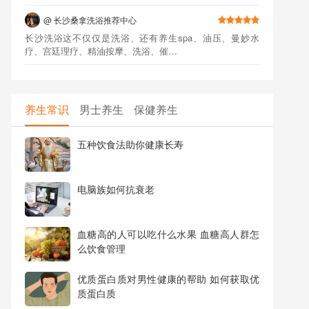
@
长沙桑拿洗浴推荐中心
长沙洗浴这不仅仅是洗浴、还有养生spa、油压、曼妙水
疗、宫廷理疗、精油按摩、洗浴、催…
@
高端商务SPA会所
这边是专为高端人士打造：大众消费，高端享受，专业的减
压桑拿按摩会馆,专业提供桑拿,私…
养生常识
男士养生
保健养生
@
长沙休闲会所
五种饮食法助你健康长寿
我们是长沙一家集休闲娱乐、推拿保健等众多专业服务项目
为一体的长沙高端spa会馆，专业…
电脑族如何抗衰老
@
广泉居养生馆
性价比非常高，短头发小姐姐开背很舒服，也会给你说有些
什么问题，很亲切～这个价格性价…
血糖高的人可以吃什么水果 血糖高人群怎
么饮食管理
@
益健·足疗汗蒸SPA
第一次去这种洗浴中心还是有点怕卫生问题的，长沙的洗浴
优质蛋白质对男性健康的帮助 如何获取优
中心基本上被几家名气大的刷屏了…
质蛋白质
@
长沙私密会所体验中心