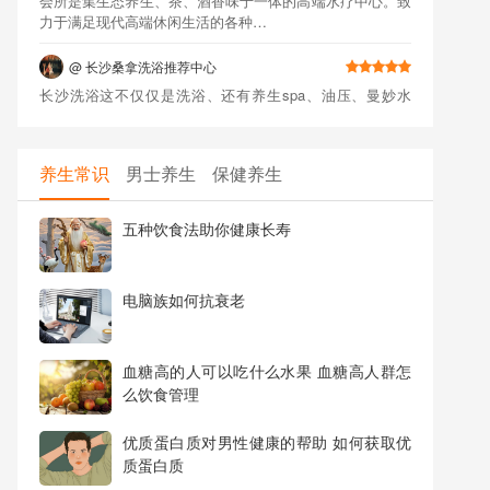
@
长沙桑拿洗浴推荐中心
长沙洗浴这不仅仅是洗浴、还有养生spa、油压、曼妙水
疗、宫廷理疗、精油按摩、洗浴、催…
@
高端商务SPA会所
这边是专为高端人士打造：大众消费，高端享受，专业的减
养生常识
男士养生
保健养生
压桑拿按摩会馆,专业提供桑拿,私…
@
长沙休闲会所
五种饮食法助你健康长寿
我们是长沙一家集休闲娱乐、推拿保健等众多专业服务项目
为一体的长沙高端spa会馆，专业…
电脑族如何抗衰老
@
广泉居养生馆
性价比非常高，短头发小姐姐开背很舒服，也会给你说有些
什么问题，很亲切～这个价格性价…
血糖高的人可以吃什么水果 血糖高人群怎
么饮食管理
@
益健·足疗汗蒸SPA
第一次去这种洗浴中心还是有点怕卫生问题的，长沙的洗浴
优质蛋白质对男性健康的帮助 如何获取优
中心基本上被几家名气大的刷屏了…
质蛋白质