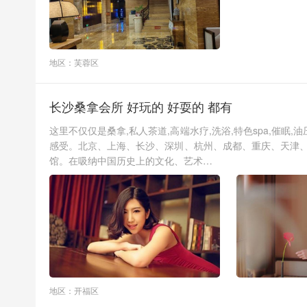
地区：芙蓉区
长沙桑拿会所 好玩的 好耍的 都有
这里不仅仅是桑拿,私人茶道,高端水疗,洗浴,特色spa,催
感受。北京、上海、长沙、深圳、杭州、成都、重庆、天津、
馆。在吸纳中国历史上的文化、艺术…
地区：开福区