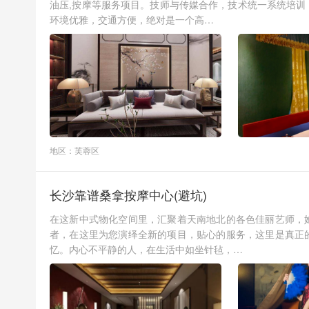
油压,按摩等服务项目。技师与传媒合作，技术统一系统培
环境优雅，交通方便，绝对是一个高…
地区：芙蓉区
长沙靠谱桑拿按摩中心(避坑)
在这新中式物化空间里，汇聚着天南地北的各色佳丽艺师，
者，在这里为您演绎全新的项目，贴心的服务，这里是真正
忆。内心不平静的人，在生活中如坐针毡，…