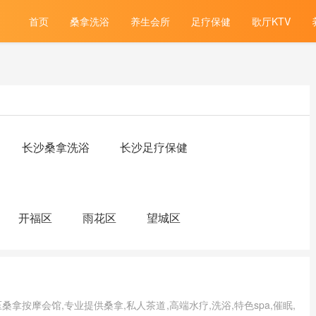
首页
桑拿洗浴
养生会所
足疗保健
歌厅KTV
长沙桑拿洗浴
长沙足疗保健
开福区
雨花区
望城区
按摩会馆,专业提供桑拿,私人茶道,高端水疗,洗浴,特色spa,催眠,