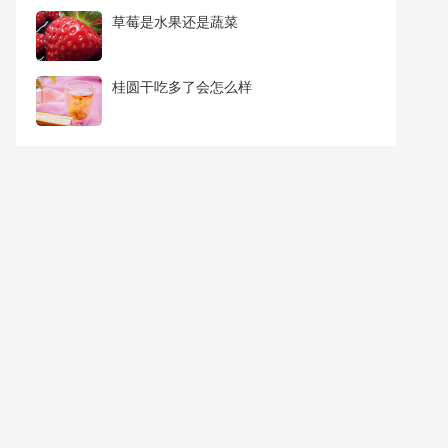
@
长沙私密会所体验中心
草莓是水果还是蔬菜
夜阑卧听风吹雨，铁马是你，冰河也是你；君问归期未有
期，巴山是你，夜雨也是你；月落乌…
桂圆干吃多了会怎么样
@
江南玉璞
玉璞作为滨江老字号，无论从服务还是手法都是绝对值得肯
定的 首先是手法，先是头部按摩…
@
SEINE塞纳·沐足·SPA
63技师手法娴熟，力度合适，前台接待小姐姐介绍精细，安
排到位，这里的服务小弟态度端正…
@
江南故事影院式足道SPA
朋友推荐的这家店， 说这里多好多好， 来了才知道，确实
不虚此行，用一句话概括。19号技…
@
长沙养生会所
长沙顶级SPA会所有50余种服务项目，多间VIP水疗spa房
及养生保健房，高标准设计配置，主…