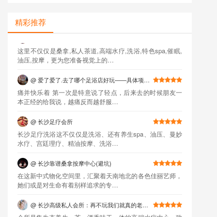
精彩推荐
@
长沙桑拿会所 好玩的 好耍的 都有
这里不仅仅是桑拿,私人茶道,高端水疗,洗浴,特色spa,催眠,
油压,按摩，更为您准备视觉上的…
@
爱了爱了.去了哪个足浴店好玩——具体项…
痛并快乐着 第一次是特意说了轻点，后来去的时候朋友一
本正经的给我说，越痛反而越舒服…
@
长沙足疗会所
长沙足疗洗浴这不仅仅是洗浴、还有养生spa、油压、曼妙
水疗、宫廷理疗、精油按摩、洗浴…
@
长沙靠谱桑拿按摩中心(避坑)
在这新中式物化空间里，汇聚着天南地北的各色佳丽艺师，
她们或是对生命有着别样追求的专…
@
长沙高级私人会所：再不玩我们就真的老…
会所是集生态养生、茶、酒香味于一体的高端水疗中心。致
力于满足现代高端休闲生活的各种…