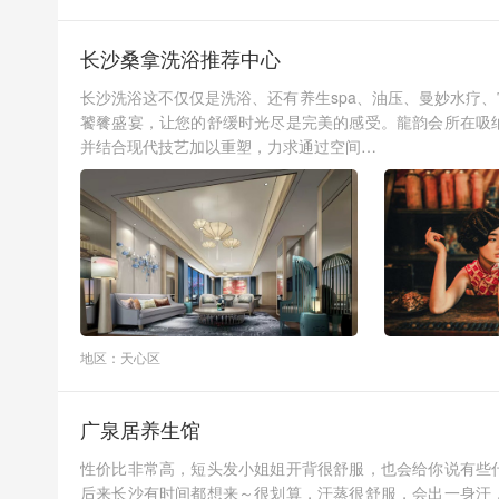
长沙桑拿洗浴推荐中心
长沙洗浴这不仅仅是洗浴、还有养生spa、油压、曼妙水疗
饕餮盛宴，让您的舒缓时光尽是完美的感受。龍韵会所在吸
并结合现代技艺加以重塑，力求通过空间…
地区：天心区
广泉居养生馆
性价比非常高，短头发小姐姐开背很舒服，也会给你说有些
后来长沙有时间都想来～很划算，汗蒸很舒服，会出一身汗