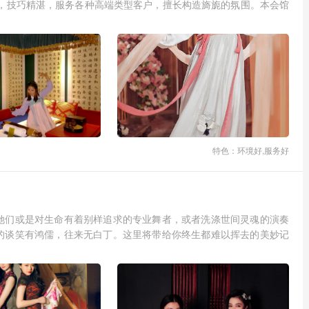
训，技巧精湛，服务各种高端类型客户，擅长构造旖旎的氛围。本会馆
特色：环境好,服务好
她们或是对生命有着别样追求的专业舞者，或者洗涤世间灵魂的演奏
的谈笑有鸿儒，往来无白丁。这里将带给你终生都难以挥去的美妙记