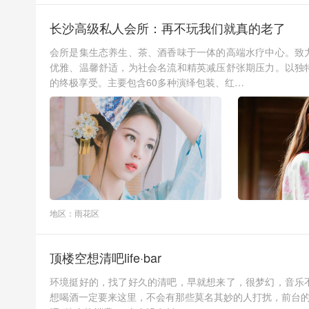
长沙高级私人会所：再不玩我们就真的老了
会所是集生态养生、茶、酒香味于一体的高端水疗中心。致
优雅、温馨舒适，为社会名流和精英减压舒张期压力。以独
的终极享受。主要包含60多种演绎包装、红…
地区：雨花区
顶楼空想清吧life·bar
环境挺好的，找了好久的清吧，早就想来了，很梦幻，音乐
想喝酒一定要来这里，不会有那些莫名其妙的人打扰，前台的小