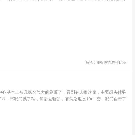
特色：服务热情,性价比高
中心基本上被几家名气大的刷屏了，看到有人推这家，主要想去体验
和蔼，帮我们换了鞋，然后去验券，有洗浴服是10r一套，我们自带了