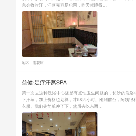
息会收收汗，汗蒸完容易犯困，昨天就睡得…
地区：雨花区
益健·足疗汗蒸SPA
第一次去这种洗浴中心还是有点怕卫生问题的，长沙的洗浴
下汗蒸，加上价格也划算，才58四小时。刚到前台，阿姨很
衣服。我们先简单冲了下，然后去吃东西…